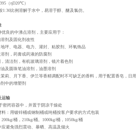
395（ηD20℃）
按1:30比例溶解于水中，易溶于醇、醚及氯仿。
途
种优良的中沸点溶剂，主要应用于：
的溶剂及固化剂改性
料、地坪、电器、电力、灌封、粘胶剂、环氧饰品
及溶剂，药膏或药液的防腐剂
影剂，清洁剂，有机玻璃溶剂，镜片着色剂
印油及圆珠笔油溶剂，油墨溶剂
，是茉莉、月下香、伊兰等香精调配时不可缺乏的香料，用于配置香皂，日
助剂中的增塑剂
及运输
存于密闭容器中，并置于阴凉干燥处
材料：用镀锌桶或钢制桶或吨桶按客户要求的方式包装
0kg/桶，210kg/桶。1000kg/桶，1050kg/桶
中应避免强烈震动、暴晒、高温及烟火