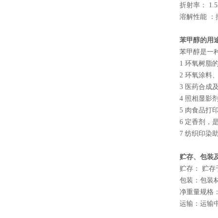
折射率： 1.5
溶解性能 ：
苯甲醇的用
苯甲醇是一
1 环氧树脂
2 环氧涂
3 医药合成
4 照相显
5 肉食品打
6 定香剂
7 纺织印染
贮存、包装
贮存： 贮
包装：包装
净重量规格：20
运输：运输