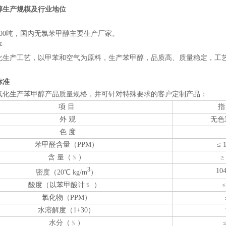
醇生产规模及行业地位
000吨，国内无氯苯甲醇主要生产厂家。
平
化生产工艺，以甲苯和空气为原料，生产苯甲醇，品质高、质量稳定，工
标准
氧化生产苯甲醇产品质量规格，并可针对特殊要求的客户定制产品：
项 目
指
外 观
无色
色 度
苯甲醛含量（PPM）
≤ 
含 量（﹪）
≥
3
10
密度（20℃ kg/m
）
酸度（以苯甲酸计﹪ ）
≤
氯化物（PPM）
水溶解度（1+30）
水分（﹪）