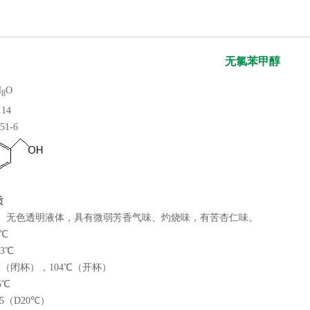
无氯苯甲醇
H
O
8
14
51-6
质
： 无色透明液体，具有微弱芳香气味、灼烧味，有苦杏仁味。
4℃
3℃
0℃（闭杯），104℃（开杯）
5℃
55（D20℃）